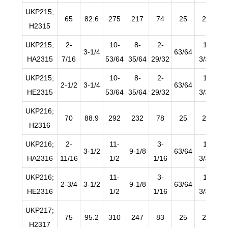
UKP215;
65
82.6
275
217
74
25
28
H2315
UKP215;
2-
10-
8-
2-
1-
3-1/4
63/64
HA2315
7/16
53/64
35/64
29/32
3/32
3
UKP215;
10-
8-
2-
1-
2-1/2
3-1/4
63/64
HE2315
53/64
35/64
29/32
3/32
3
UKP216;
70
88.9
292
232
78
25
28
H2316
UKP216;
2-
11-
3-
1-
3-1/2
9-1/8
63/64
HA2316
11/16
1/2
1/16
3/32
3
UKP216;
11-
3-
1-
2-3/4
3-1/2
9-1/8
63/64
HE2316
1/2
1/16
3/32
3
UKP217;
75
95.2
310
247
83
25
28
H2317