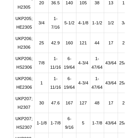
20
36.5
140
105
38
13
19
H2305
UKP205;
1-
3/4
5-1/2
4-1/8
1-1/2
1/2
3/4
19
HE2305
7/16
UKP206;
25
42.9
160
121
44
17
20
H2306
UKP206;
1-
6-
1-
7/8
4-3/4
43/64
25/32
43
HS2306
11/16
19/64
47/64
UKP206;
1-
6-
1-
1
4-3/4
43/64
25/32
43
HE2306
11/16
19/64
47/64
UKP207;
30
47.6
167
127
48
17
20
H2307
UKP207;
6-
1-1/8
1-7/8
5
1-7/8
43/64
25/32
45
HS2307
9/16