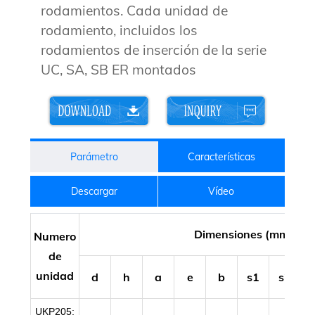
rodamientos. Cada unidad de
rodamiento, incluidos los
rodamientos de inserción de la serie
UC, SA, SB ER montados
Parámetro
Características
Descargar
Vídeo
Dimensiones (mm/in. )
Numero
de
unidad
d
h
a
e
b
s1
s2
UKP205;